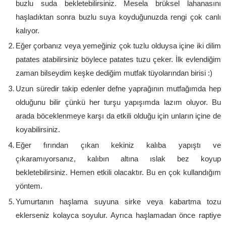
buzlu suda bekletebilirsiniz. Mesela brüksel lahanasını
haşladıktan sonra buzlu suya koyduğunuzda rengi çok canlı
kalıyor.
Eğer çorbanız veya yemeğiniz çok tuzlu olduysa içine iki dilim
patates atabilirsiniz böylece patates tuzu çeker. İlk evlendiğim
zaman bilseydim keşke dediğim mutfak tüyolarından birisi :)
Uzun süredir takip edenler defne yaprağının mutfağımda hep
olduğunu bilir çünkü her turşu yapışımda lazım oluyor. Bu
arada böceklenmeye karşı da etkili olduğu için unların içine de
koyabilirsiniz.
Eğer fırından çıkan kekiniz kalıba yapıştı ve
çıkaramıyorsanız, kalıbın altına ıslak bez koyup
bekletebilirsiniz. Hemen etkili olacaktır. Bu en çok kullandığım
yöntem.
Yumurtanın haşlama suyuna sirke veya kabartma tozu
eklerseniz kolayca soyulur. Ayrıca haşlamadan önce raptiye