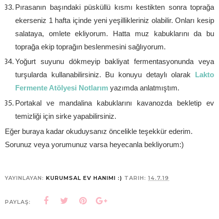
Pırasanın başındaki püsküllü kısmı kestikten sonra toprağa
ekerseniz 1 hafta içinde yeni yeşillikleriniz olabilir. Onları kesip
salataya, omlete ekliyorum. Hatta muz kabuklarını da bu
toprağa ekip toprağın beslenmesini sağlıyorum.
Yoğurt suyunu dökmeyip bakliyat fermentasyonunda veya
turşularda kullanabilirsiniz. Bu konuyu detaylı olarak
Lakto
Fermente Atölyesi Notlarım
yazımda anlatmıştım.
Portakal ve mandalina kabuklarını kavanozda bekletip ev
temizliği için sirke yapabilirsiniz.
Eğer buraya kadar okuduysanız öncelikle teşekkür ederim.
Sorunuz veya yorumunuz varsa heyecanla bekliyorum:)
YAYINLAYAN:
KURUMSAL EV HANIMI :)
TARIH:
14.7.19
PAYLAŞ: