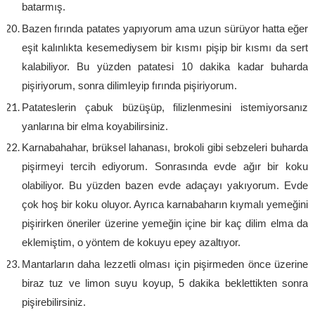
batarmış.
Bazen fırında patates yapıyorum ama uzun sürüyor hatta eğer
eşit kalınlıkta kesemediysem bir kısmı pişip bir kısmı da sert
kalabiliyor. Bu yüzden patatesi 10 dakika kadar buharda
pişiriyorum, sonra dilimleyip fırında pişiriyorum.
Patateslerin çabuk büzüşüp, filizlenmesini istemiyorsanız
yanlarına bir elma koyabilirsiniz.
Karnabahahar, brüksel lahanası, brokoli gibi sebzeleri buharda
pişirmeyi tercih ediyorum. Sonrasında evde ağır bir koku
olabiliyor. Bu yüzden bazen evde adaçayı yakıyorum. Evde
çok hoş bir koku oluyor. Ayrıca karnabaharın kıymalı yemeğini
pişirirken öneriler üzerine yemeğin içine bir kaç dilim elma da
eklemiştim, o yöntem de kokuyu epey azaltıyor.
Mantarların daha lezzetli olması için pişirmeden önce üzerine
biraz tuz ve limon suyu koyup, 5 dakika beklettikten sonra
pişirebilirsiniz.