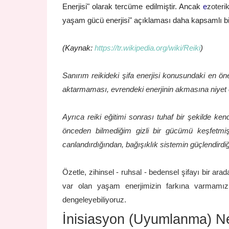
Enerjisi" olarak tercüme edilmiştir. Ancak
e
zoteri
yaşam gücü enerjisi" açıklaması daha kapsamlı bir 
(Kaynak:
https://tr.wikipedia.org/wiki/Reiki
)
Sanırım reikideki şifa enerjisi konusundaki en ön
aktarmaması, evrendeki enerjinin akmasına niyet 
Ayrıca reiki eğitimi sonrası tuhaf bir şekilde k
önceden bilmediğim gizli bir gücümü keşfetmişim
canlandırdığından, bağışıklık sistemin güçlendirdi
Özetle, zihinsel - ruhsal - bedensel şifayı bir a
var olan yaşam enerjimizin farkına varmamızı
dengeleyebiliyoruz.
İnisiasyon (Uyumlanma) N