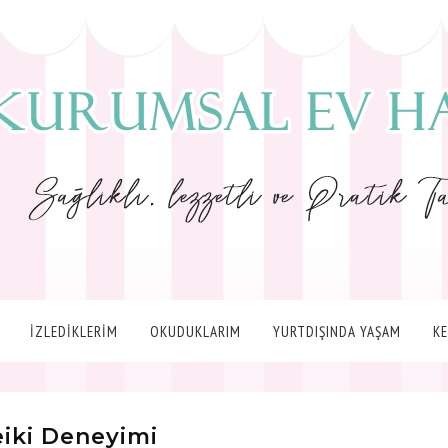
İZLEDİKLERİM
OKUDUKLARIM
YURTDIŞINDA YAŞAM
K
eiki Deneyimi