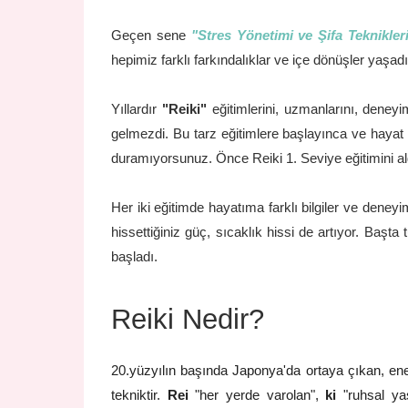
Geçen sene
"Stres Yönetimi ve Şifa Teknikler
hepimiz farklı farkındalıklar ve içe dönüşler ya
Yıllardır
"Reiki"
eğitimlerini, uzmanlarını, deney
gelmezdi. Bu tarz eğitimlere başlayınca ve hayat
duramıyorsunuz. Önce Reiki 1. Seviye eğitimini ald
Her iki eğitimde hayatıma farklı bilgiler ve deneyi
hissettiğiniz güç, sıcaklık hissi de artıyor. Baş
başladı.
Reiki Nedir?
20.yüzyılın başında Japonya'da
ortaya çıkan, ene
tekniktir.
Rei
"her yerde varolan",
ki
"ruhsal ya