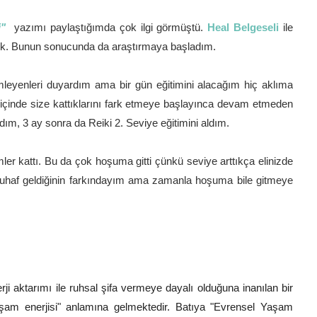
i"
yazımı paylaştığımda çok ilgi görmüştü.
Heal Belgeseli
ile
şadık. Bunun sonucunda da araştırmaya başladım.
imleyenleri duyardım ama bir gün eğitimini alacağım hiç aklıma
 içinde size kattıklarını fark etmeye başlayınca devam etmeden
ım, 3 ay sonra da Reiki 2. Seviye eğitimini aldım.
mler kattı. Bu da çok hoşuma gitti çünkü seviye arttıkça elinizde
ta tuhaf geldiğinin farkındayım ama zamanla hoşuma bile gitmeye
rji
aktarımı ile ruhsal şifa
vermeye dayalı olduğuna inanılan bir
şam enerjisi" anlamına gelmektedir. Batıya "Evrensel Yaşam