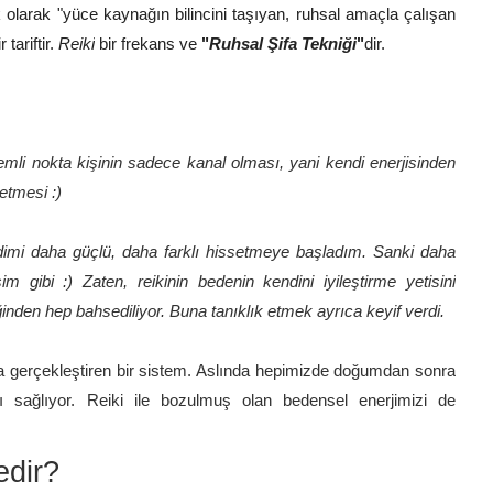
k
olarak "yüce kaynağın bilincini taşıyan, ruhsal amaçla çalışan
tariftir.
Reiki
bir frekans ve
"
Ruhsal Şifa Tekniği
"
dir.
emli nokta kişinin sadece kanal olması, yani kendi enerjisinden
etmesi :)
endimi daha güçlü, daha farklı hissetmeye başladım. Sanki daha
 gibi :) Zaten, reikinin bedenin kendini iyileştirme yetisini
ğinden hep bahsediliyor. Buna tanıklık etmek ayrıca keyif verdi.
rada gerçekleştiren bir sistem. Aslında hepimizde doğumdan sonra
 sağlıyor. Reiki ile bozulmuş olan bedensel enerjimizi de
edir?