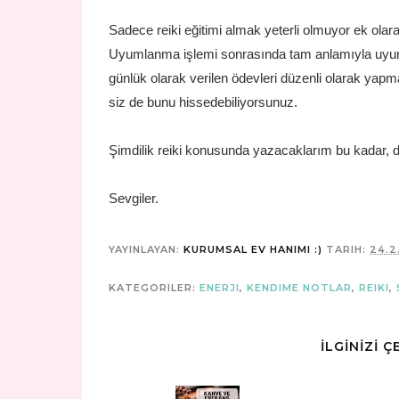
Sadece reiki eğitimi almak yeterli olmuyor ek olara
Uyumlanma işlemi sonrasında tam anlamıyla uyumla
günlük olarak verilen ödevleri düzenli olarak yapm
siz de bunu hissedebiliyorsunuz.
Şimdilik reiki konusunda yazacaklarım bu kadar, 
Sevgiler.
YAYINLAYAN:
KURUMSAL EV HANIMI :)
TARIH:
24.2
KATEGORILER:
ENERJI
,
KENDIME NOTLAR
,
REIKI
,
İLGİNİZİ 