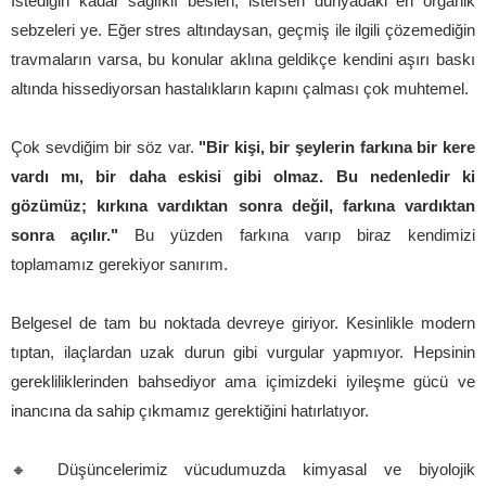
İstediğin kadar sağlıklı beslen, istersen dünyadaki en organik
sebzeleri ye. Eğer stres altındaysan, geçmiş ile ilgili çözemediğin
travmaların varsa, bu konular aklına geldikçe kendini aşırı baskı
altında hissediyorsan hastalıkların kapını çalması çok muhtemel.
Çok sevdiğim bir söz var.
"Bir kişi, bir şeylerin farkına bir kere
vardı mı, bir daha eskisi gibi olmaz. Bu nedenledir ki
gözümüz; kırkına vardıktan sonra değil, farkına vardıktan
sonra açılır."
Bu yüzden farkına varıp biraz kendimizi
toplamamız gerekiyor sanırım.
Belgesel de tam bu noktada devreye giriyor. Kesinlikle modern
tıptan, ilaçlardan uzak durun gibi vurgular yapmıyor. Hepsinin
gerekliliklerinden bahsediyor ama içimizdeki iyileşme gücü ve
inancına da sahip çıkmamız gerektiğini hatırlatıyor.
🔸 Düşüncelerimiz vücudumuzda kimyasal ve biyolojik