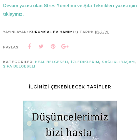
Devam yazısı olan Stres Yönetimi ve Şifa Teknikleri yazısı için
tıklayınız.
YAYINLAYAN:
KURUMSAL EV HANIMI :)
TARIH:
18.2.19
PAYLAŞ:
KATEGORILER:
HEAL BELGESELI
,
İZLEDIKLERIM
,
SAĞLIKLI YAŞAM
,
ŞIFA BELGESELI
İLGİNİZİ ÇEKEBİLECEK TARİFLER