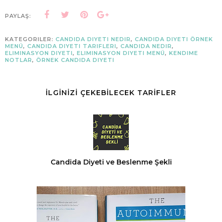
PAYLAŞ:
KATEGORILER:
CANDIDA DIYETI NEDIR
,
CANDIDA DIYETI ÖRNEK
MENÜ
,
CANDIDA DIYETI TARIFLERI
,
CANDIDA NEDIR
,
ELIMINASYON DIYETI
,
ELIMINASYON DIYETI MENÜ
,
KENDIME
NOTLAR
,
ÖRNEK CANDIDA DIYETI
İLGİNİZİ ÇEKEBİLECEK TARİFLER
Candida Diyeti ve Beslenme Şekli