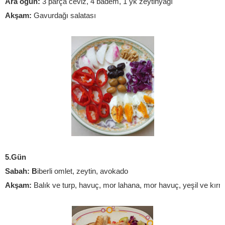
Ara öğün:
 3 parça ceviz, 4 badem, 1 yk zeytinyağı
Akşam: 
Gavurdağı salatası
5.Gün
Sabah: B
iberli omlet, zeytin, avokado
Akşam:
 Balık ve turp, havuç, mor lahana, mor havuç, yeşil ve kırmı