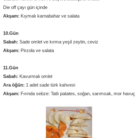
Die off çayı gün içinde
Akşam: 
Kıymalı karnabahar ve salata 
10.Gün
Sabah:
 Sade omlet ve kırma yeşil zeytin, ceviz
Akşam:
 Pirzola ve salata
11.Gün
Sabah: 
Kavurmalı omlet
Ara öğün: 
1 adet sade türk kahvesi
Akşam: 
F
ırında sebze: Tatlı patates, soğan, sarımsak, mor havuç,