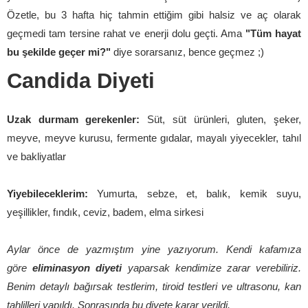
Özetle, bu 3 hafta hiç tahmin ettiğim gibi halsiz ve aç olarak
geçmedi tam tersine rahat ve enerji dolu geçti. Ama
"Tüm hayat
bu şekilde geçer mi?"
diye sorarsanız, bence geçmez ;)
Candida Diyeti
Uzak durmam gerekenler:
Süt, süt ürünleri, gluten, şeker,
meyve, meyve kurusu, fermente gıdalar, mayalı yiyecekler, tahıl
ve bakliyatlar
Yiyebileceklerim:
Yumurta, sebze, et, balık, kemik suyu,
yeşillikler, fındık, ceviz, badem, elma sirkesi
Aylar önce de yazmıştım yine yazıyorum. Kendi kafamıza
göre
eliminasyon diyeti
yaparsak kendimize zarar verebiliriz.
Benim detaylı bağırsak testlerim, tiroid testleri ve ultrasonu, kan
tahlilleri yapıldı. Sonrasında bu diyete karar verildi.