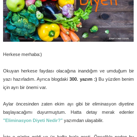
Herkese merhaba:)
Okuyan herkese faydası olacağına inandığım ve umduğum bir
yazı hazırladım. Ayrıca blogdaki
300. yazım :)
Bu yüzden benim
için ayrı bir önemi var.
Aylar öncesinden zaten ekim ayı gibi bir eliminasyon diyetine
başlayacağımı duyurmuştum. Hatta detay merak edenler
"Eliminasyon Diyeti Nedir?"
yazımdan ulaşabilir.
İşte o günler geldi ve üç hafta hızla geçti. Öncelikle neden bu