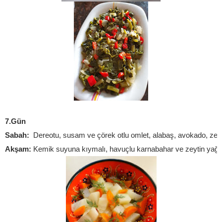
7.Gün
Sabah:
 Dereotu, susam ve çörek otlu omlet, alabaş, avokado, zeyt
Akşam:
 Kemik suyuna kıymalı, havuçlu karnabahar ve zeytin yağl