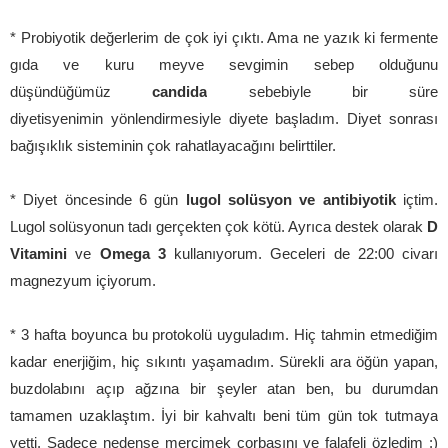
* Probiyotik değerlerim de çok iyi çıktı. Ama ne yazık ki fermente
gıda ve kuru meyve sevgimin sebep olduğunu
düşündüğümüz
candida
sebebiyle bir süre
diyetisyenimin
yönlendirmesiyle diyete başladım. Diyet sonrası
bağışıklık sisteminin çok rahatlayacağını belirttiler.
* Diyet öncesinde 6 gün
lugol solüsyon ve antibiyotik
içtim.
Lugol solüsyonun tadı gerçekten çok kötü. Ayrıca destek olarak
D
Vitamini
ve
Omega 3
kullanıyorum. Geceleri de 22:00 civarı
magnezyum içiyorum.
* 3 hafta boyunca bu protokolü uyguladım. Hiç tahmin etmediğim
kadar enerjiğim, hiç sıkıntı yaşamadım. Sürekli ara öğün yapan,
buzdolabını açıp ağzına bir şeyler atan ben, bu durumdan
tamamen uzaklaştım. İyi bir kahvaltı beni tüm gün tok tutmaya
yetti. Sadece nedense mercimek çorbasını ve falafeli özledim :)