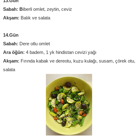
13.Gün
Sabah: B
iberli omlet, zeytin, ceviz
Akşam:
 Balık ve salata
14.Gün
Sabah:
 Dere otlu omlet
Ara öğün:
 4 badem, 1 yk hindistan cevizi yağı
Akşam:
 Fırında kabak ve dereotu, kuzu kulağı, susam, çörek otu, 4
salata