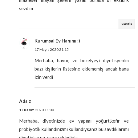
maalesef mayali şekerli yasak burada bi eksiklik
sezdim
Yanıtla
Kurumsal Ev Hanımı :)
17 Mayıs 2020 21:15
Merhaba, havuç ve bezelyeyi diyetisyenim
bazı kişilerin listesine eklememiş ancak bana
izin verdi
Adsız
17 Kasım 2020 11:00
Merhaba, diyetinizde ev yapımı yoğurt,kefir ve
probiyotik kullandınızmı kullandıysanız bu saydıklarımı
diyetinize ne zaman eklediniz.