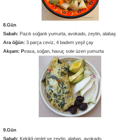
8.Gün
Sabah:
 Pazılı soğanlı yumurta, avokado, zeytin, alabaş
Ara öğün:
 3 parça ceviz, 4 badem yeşil çay
Akşam: P
ırasa, soğan, havuç sote üzeri yumurta
9.Gün
Sabah:
 Kekikli omlet ve zeytin, alabaş, avokado