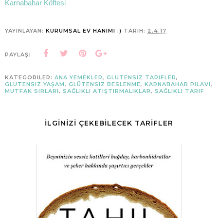
Karnabahar Köftesi
YAYINLAYAN:
KURUMSAL EV HANIMI :)
TARIH:
2.4.17
PAYLAŞ:
KATEGORILER:
ANA YEMEKLER
,
GLUTENSIZ TARIFLER
,
GLUTENSIZ YAŞAM
,
GLÜTENSIZ BESLENME
,
KARNABAHAR PILAVI
,
MUTFAK SIRLARI
,
SAĞLIKLI ATIŞTIRMALIKLAR
,
SAĞLIKLI TARIF
İLGİNİZİ ÇEKEBİLECEK TARİFLER