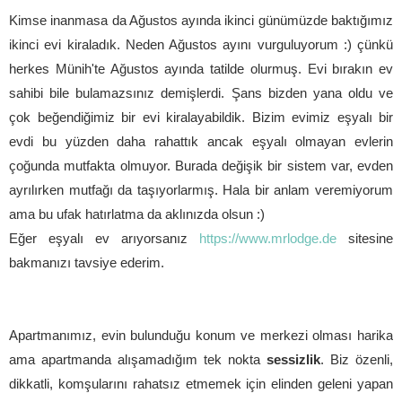
Kimse inanmasa da Ağustos ayında ikinci günümüzde baktığımız
ikinci evi kiraladık. Neden Ağustos ayını vurguluyorum :) çünkü
herkes Münih'te Ağustos ayında tatilde olurmuş. Evi bırakın ev
sahibi bile bulamazsınız demişlerdi. Şans bizden yana oldu ve
çok beğendiğimiz bir evi kiralayabildik. Bizim evimiz eşyalı bir
evdi bu yüzden daha rahattık ancak eşyalı olmayan evlerin
çoğunda mutfakta olmuyor. Burada değişik bir sistem var, evden
ayrılırken mutfağı da taşıyorlarmış. Hala bir anlam veremiyorum
ama bu ufak hatırlatma da aklınızda olsun :)
Eğer eşyalı ev arıyorsanız
https://www.mrlodge.de
sitesine
bakmanızı tavsiye ederim.
Apartmanımız, evin bulunduğu konum ve merkezi olması harika
ama apartmanda alışamadığım tek nokta
sessizlik
. Biz özenli,
dikkatli, komşularını rahatsız etmemek için elinden geleni yapan