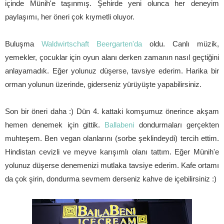
içinde Münih'e taşınmış. Şehirde yeni olunca her deneyim
paylaşımı, her öneri çok kıymetli oluyor.
Buluşma
Waldwirtschaft Beergarten'da
oldu. Canlı müzik,
yemekler, çocuklar için oyun alanı derken zamanın nasıl geçtiğini
anlayamadık. Eğer yolunuz düşerse, tavsiye ederim. Harika bir
orman yolunun üzerinde, giderseniz yürüyüşte yapabilirsiniz.
Son bir öneri daha :) Dün 4. kattaki komşumuz önerince akşam
hemen denemek için gittik.
Ballabeni
dondurmaları gerçekten
muhteşem. Ben vegan olanlarını (sorbe şeklindeydi) tercih ettim.
Hindistan cevizli ve meyve karışımlı olanı tattım. Eğer Münih'e
yolunuz düşerse denemenizi mutlaka tavsiye ederim. Kafe ortamı
da çok şirin, dondurma sevmem derseniz kahve de içebilirsiniz :)