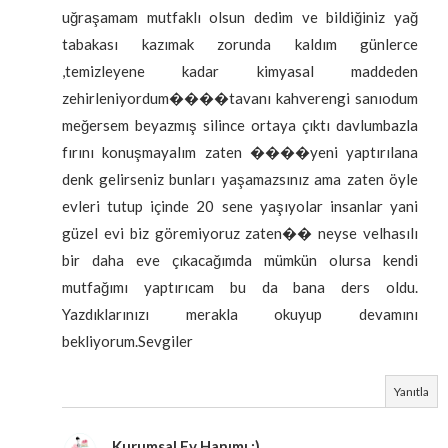
uğraşamam mutfaklı olsun dedim ve bildiğiniz yağ
tabakası kazımak zorunda kaldım günlerce
,temizleyene kadar kimyasal maddeden
zehirleniyordum����tavanı kahverengi sanıodum
meğersem beyazmış silince ortaya çıktı davlumbazla
fırını konuşmayalım zaten ����yeni yaptırılana
denk gelirseniz bunları yaşamazsınız ama zaten öyle
evleri tutup içinde 20 sene yaşıyolar insanlar yani
güzel evi biz göremiyoruz zaten�� neyse velhasılı
bir daha eve çıkacağımda mümkün olursa kendi
mutfağımı yaptırıcam bu da bana ders oldu.
Yazdıklarınızı merakla okuyup devamını
bekliyorum.Sevgiler
Yanıtla
Kurumsal Ev Hanımı :)