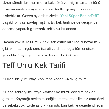
Uzun süredir kızıma limonlu kek sözü vermiştim ama bir türlü
pişirememiştim araya hep başka tarifler girmişti. Sonunda
pişirebildim. Geçen aylarda sizlerle
"Yeni Süper Besin:Teff"
başlıklı bir yazı paylaşmıştım. Bu kek tarifinde de değişik bir
deneme yaparak
glutensiz teff unu
kullandım.
"Acaba kokusu olur mu? Keki sertleştirir mi? Tadını bozar mı?"
gibi aklımda birçok soru işareti vardı, sonuçta tüm endişelerim
yok oldu. Gayet yumuşak ve lezzetli bir kek oldu.
Teff Unlu Kek Tarifi
* Öncelikle yumurtayı köpürene kadar 3-4 dk. çırptım.
* Daha sonra yumurtaya kaymak ve muzu ekledim, tekrar
çırptım. Kaymağı neden eklediğimi merak edebilirsiniz ama özel
bir sebebi yok. Evde azıcık kalmıştı, bari kek ile değerlendireyim