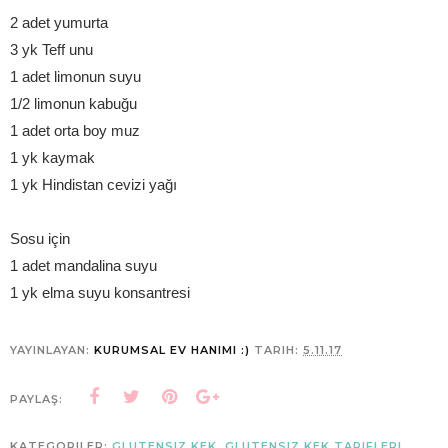
2 adet yumurta
3 yk Teff unu
1 adet limonun suyu
1/2 limonun kabuğu
1 adet orta boy muz
1 yk kaymak
1 yk Hindistan cevizi yağı
Sosu için
1 adet mandalina suyu
1 yk elma suyu konsantresi
YAYINLAYAN:
KURUMSAL EV HANIMI :)
TARIH:
5.11.17
PAYLAŞ:
KATEGORILER:
GLUTENSIZ KEK
,
GLUTENSIZ KEK TARIFLERI
,