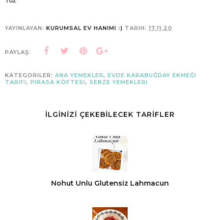
YAYINLAYAN:
KURUMSAL EV HANIMI :)
TARIH:
17.11.20
PAYLAŞ:
KATEGORILER:
ANA YEMEKLER
,
EVDE KARABUĞDAY EKMEĞI
TARIFI
,
PIRASA KÖFTESI
,
SEBZE YEMEKLERI
İLGİNİZİ ÇEKEBİLECEK TARİFLER
Nohut Unlu Glutensiz Lahmacun