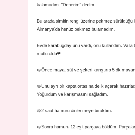
kalamadım. "Denerim" dedim.
Bu arada simitin rengi üzerine pekmez sürüldüğü 
Almanya'da henüz pekmez bulamadım.
Evde karabuğday unu vardı, onu kullandım. Valla 
mutlu oldu❤
🥨Önce maya, süt ve şekeri karıştırıp 5 dk mayan
🥨Unu ayrı bir kapta ortasına delik açarak hazırla
Yoğurdum ve karışmasını sağladım.
🥨2 saat hamuru dinlenmeye bıraktım.
🥨Sonra hamuru 12 eşit parçaya böldüm. Parçaları