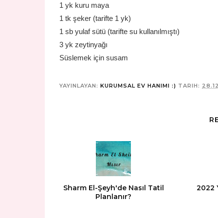
1 yk kuru maya
1 tk şeker (tarifte 1 yk)
1 sb yulaf sütü (tarifte su kullanılmıştı)
3 yk zeytinyağı
Süslemek için susam
YAYINLAYAN:
KURUMSAL EV HANIMI :)
TARIH:
28.1
R
Sharm El-Şeyh'de Nasıl Tatil
2022 
Planlanır?