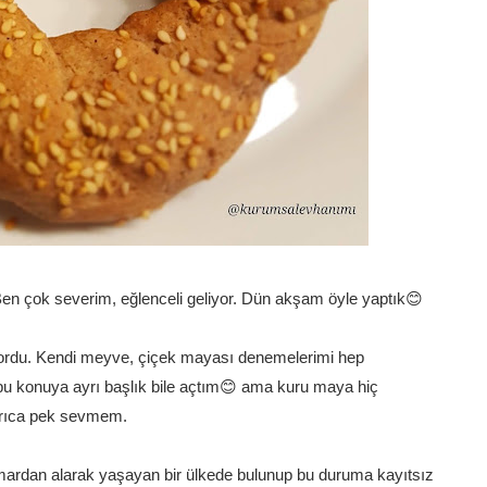
en çok severim, eğlenceli geliyor. Dün akşam öyle yaptık😊
sordu. Kendi meyve, çiçek mayası denemelerimi hep
u konuya ayrı başlık bile açtım😊 ama kuru maya hiç
yrıca pek sevmem.
amardan alarak yaşayan bir ülkede bulunup bu duruma kayıtsız