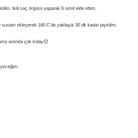
irdim. Ikili saç örgüsü yaparak 6 simit elde ettim.
ine susam ekleyerek 180 C'de yaklaşık 30 dk kadar pişirdim.
 ama aslında çok kolay😊
eyeceğim.