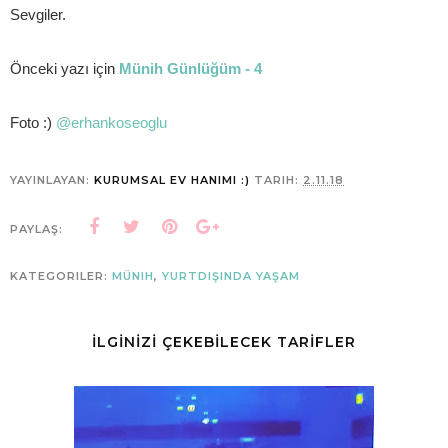
Sevgiler.
Önceki yazı için
Münih Günlüğüm - 4
Foto :)
@erhankoseoglu
YAYINLAYAN:
KURUMSAL EV HANIMI :)
TARIH:
2.11.18
PAYLAŞ:
KATEGORILER:
MÜNIH
,
YURTDIŞINDA YAŞAM
İLGİNİZİ ÇEKEBİLECEK TARİFLER