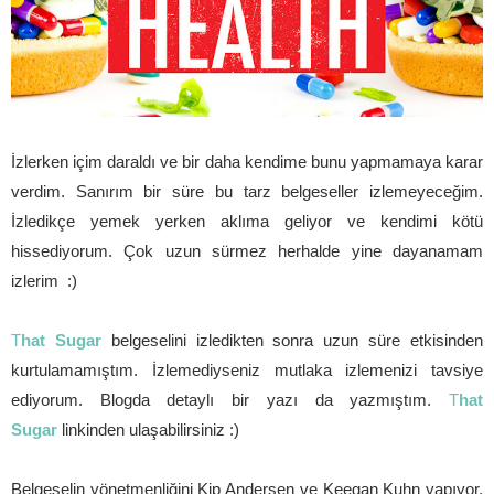
İzlerken içim daraldı ve bir daha kendime bunu yapmamaya karar
verdim. Sanırım bir süre bu tarz belgeseller izlemeyeceğim.
İzledikçe yemek yerken aklıma geliyor ve kendimi kötü
hissediyorum. Çok uzun sürmez herhalde yine dayanamam
izlerim :)
T
hat Sugar
belgeselini izledikten sonra uzun süre etkisinden
kurtulamamıştım. İzlemediyseniz mutlaka izleme
nizi tavsiye
ediyorum. Blogda detaylı bir yazı da yazmıştım.
T
hat
Sugar
linkinden ulaşabilirsiniz :)
Belgeselin yönetmenliğini Kip Andersen
ve
Keegan Kuhn yapıyor.