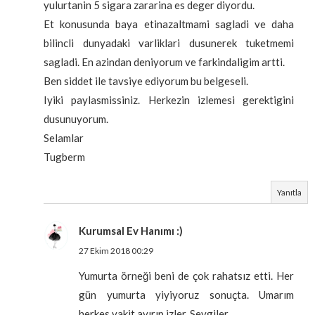
yulurtanin 5 sigara zararina es deger diyordu.
Et konusunda baya etinazaltmami sagladi ve daha
bilincli dunyadaki varliklari dusunerek tuketmemi
sagladi. En azindan deniyorum ve farkindaligim artti.
Ben siddet ile tavsiye ediyorum bu belgeseli.
Iyiki paylasmissiniz. Herkezin izlemesi gerektigini
dusunuyorum.
Selamlar
Tugberm
Yanıtla
Kurumsal Ev Hanımı :)
27 Ekim 2018 00:29
Yumurta örneği beni de çok rahatsız etti. Her
gün yumurta yiyiyoruz sonuçta. Umarım
herkes vakit ayırıp izler. Sevgiler