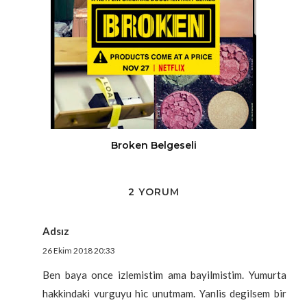
Broken Belgeseli
2 YORUM
Adsız
26 Ekim 2018 20:33
Ben baya once izlemistim ama bayilmistim. Yumurta
hakkindaki vurguyu hic unutmam. Yanlis degilsem bir