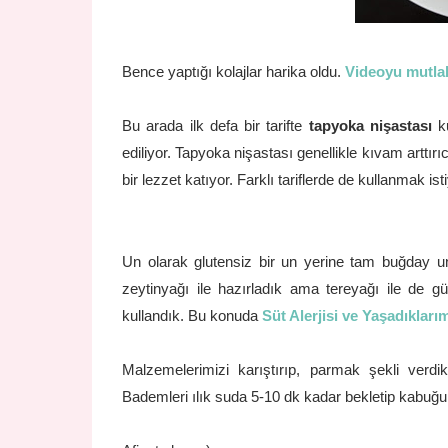
Bence yaptığı kolajlar harika oldu.
Videoyu mutlak
Bu arada ilk defa bir tarifte
tapyoka nişastası
ku
ediliyor.
Tapyoka nişastası genellikle kıvam arttırıcı
bir lezzet katıyor. Farklı tariflerde de kullanmak is
Un olarak glutensiz bir un yerine tam buğday unu
zeytinyağı ile hazırladık ama tereyağı ile de gü
kullandık. Bu konuda
Süt Alerjisi ve Yaşadıkları
Malzemelerimizi karıştırıp, parmak şekli verdi
Bademleri ılık suda 5-10 dk kadar bekletip kabuğ