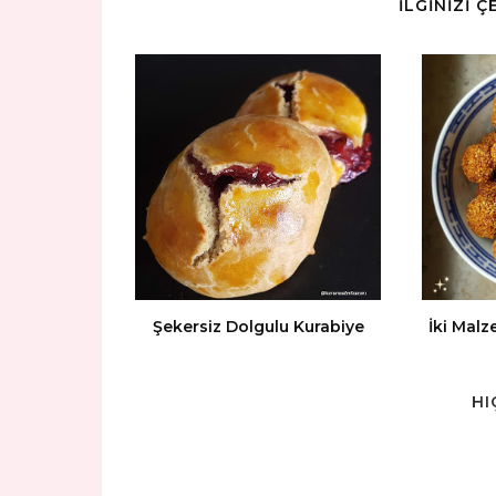
İLGİNİZİ 
Şekersiz Dolgulu Kurabiye
İki Malz
HI