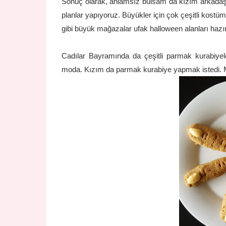
Sonuç olarak, anlamsız bulsam da kızım arkadaşını
planlar yapıyoruz. Büyükler için çok çeşitli kostüm
gibi büyük mağazalar ufak halloween alanları hazırl
Cadılar Bayramında da çeşitli parmak kurabiyele
moda. Kızım da parmak kurabiye yapmak istedi. Malz