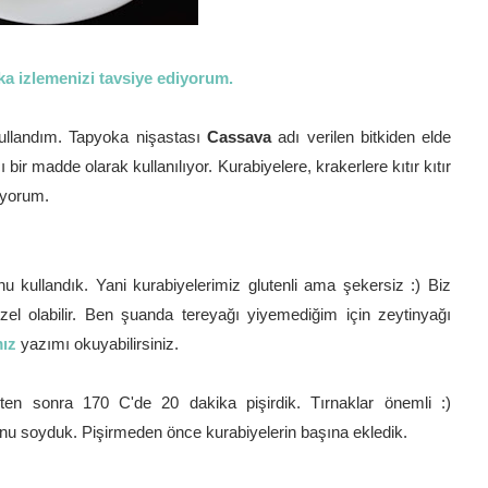
a izlemenizi tavsiye ediyorum.
llandım. Tapyoka nişastası
Cassava
adı verilen bitkiden elde
 bir madde olarak kullanılıyor. Kurabiyelere, krakerlere kıtır kıtır
tiyorum.
 kullandık. Yani kurabiyelerimiz glutenli ama şekersiz :) Biz
zel olabilir. Ben şuanda tereyağı yiyemediğim için zeytinyağı
mız
yazımı okuyabilirsiniz.
kten sonra 170 C'de 20 dakika pişirdik. Tırnaklar önemli :)
unu soyduk. Pişirmeden önce kurabiyelerin başına ekledik.