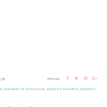
0.18
PAYLAŞ:
ER
,
KURABIYE VE POĞAÇALAR
,
ŞEKERSIZ KURABIYE
,
ŞEKERSIZ