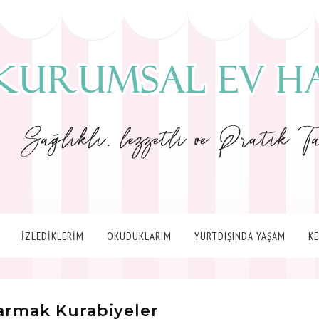
İZLEDİKLERİM
OKUDUKLARIM
YURTDIŞINDA YAŞAM
K
armak Kurabiyeler