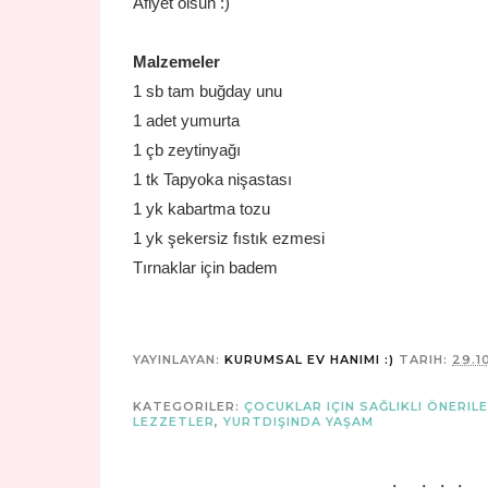
Afiyet olsun :)
Malzemeler
1 sb tam buğday unu
1 adet yumurta
1 çb zeytinyağı
1 tk Tapyoka nişastası
1 yk kabartma tozu
1 yk şekersiz fıstık ezmesi
Tırnaklar için badem
YAYINLAYAN:
KURUMSAL EV HANIMI :)
TARIH:
29.1
KATEGORILER:
ÇOCUKLAR IÇIN SAĞLIKLI ÖNERIL
LEZZETLER
,
YURTDIŞINDA YAŞAM