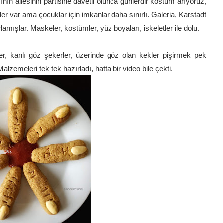
n ailesinin partisine davetli olunca günlerdir kostüm arıyoruz,
ler var ama çocuklar için imkanlar daha sınırlı. Galeria, Karstadt
amışlar. Maskeler, kostümler, yüz boyaları, iskeletler ile dolu.
r, kanlı göz şekerler, üzerinde göz olan kekler pişirmek pek
emeleri tek tek hazırladı, hatta bir video bile çekti.