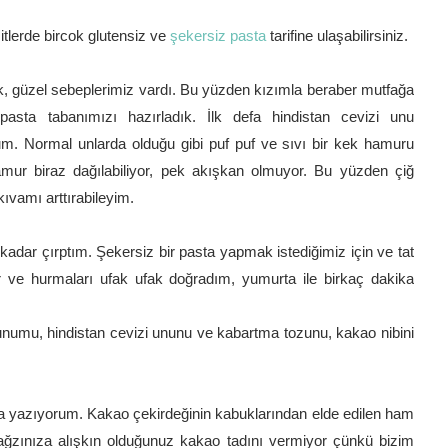
itlerde bircok glutensiz ve
şekersiz pasta
tarifine ulaşabilirsiniz.
k, güzel sebeplerimiz vardı. Bu yüzden kızımla beraber mutfağa
pasta tabanımızı hazırladık. İlk defa hindistan cevizi unu
um. Normal unlarda olduğu gibi puf puf ve sıvı bir kek hamuru
mur biraz dağılabiliyor, pek akışkan olmuyor. Bu yüzden çiğ
kıvamı arttırabileyim.
kadar çırptım. Şekersiz bir pasta yapmak istediğimiz için ve tat
r ve hurmaları ufak ufak doğradım, yumurta ile birkaç dakika
numu, hindistan cevizi ununu ve kabartma tozunu, kakao nibini
ama yazıyorum. Kakao çekirdeğinin kabuklarından elde edilen ham
a ağzınıza alışkın olduğunuz kakao tadını vermiyor çünkü bizim