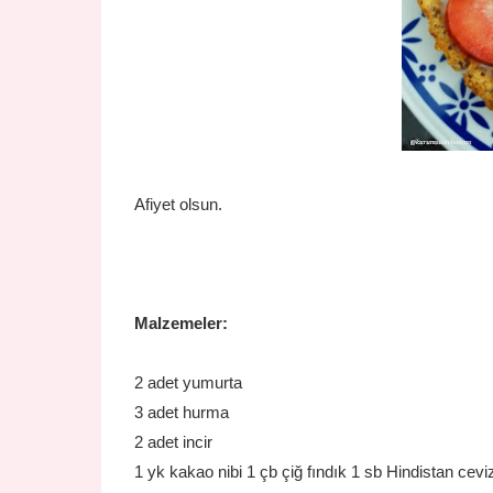
Afiyet olsun.
Malzemeler:
2 adet yumurta
3 adet hurma
2 adet incir
1 yk kakao nibi
1 çb çiğ fındık
1 sb Hindistan cevi