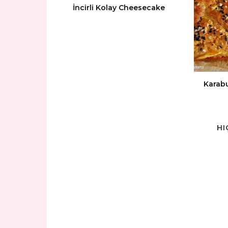
İncirli Kolay Cheesecake
Karabu
HI