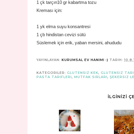
1 çk tarçın
10 gr kabartma tozu
Kreması için:
1 yk elma suyu konsantresi
1 çb hindistan cevizi sütü
Süslemek için erik, yaban mersini, ahududu
YAYINLAYAN:
KURUMSAL EV HANIMI :)
TARIH:
10.8.
KATEGORILER:
GLUTENSIZ KEK
,
GLUTENSIZ TAR
PASTA TARIFLERI
,
MUTFAK SIRLARI
,
ŞEKERSIZ L
İLGİNİZİ 