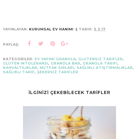
YAYINLAYAN:
KURUMSAL EV HANIMI :)
TARIH:
5.3.17
PAYLAŞ:
KATEGORILER:
EV YAPIMI GRANOLA
,
GLUTENSIZ TARIFLER
,
GLÜTEN INTOLERANSI
,
GRANOLA BAR
,
GRANOLA TARIFI
,
KAHVALTILIKLAR
,
MUTFAK SIRLARI
,
SAĞLIKLI ATIŞTIRMALIKLAR
,
SAĞLIKLI TARIF
,
ŞEKERSIZ TARIFLER
İLGİNİZİ ÇEKEBİLECEK TARİFLER