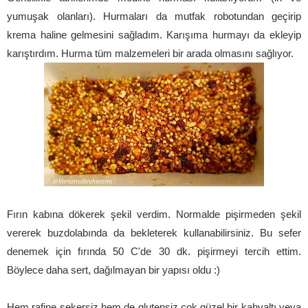
yumuşak olanları). Hurmaları da mutfak robotundan geçirip
krema haline gelmesini sağladım. Karışıma hurmayı da ekleyip
karıştırdım. Hurma tüm malzemeleri bir arada olmasını sağlıyor.
Fırın kabına dökerek şekil verdim. Normalde pişirmeden şekil
vererek buzdolabında da bekleterek kullanabilirsiniz. Bu sefer
denemek için fırında 50 C'de 30 dk. pişirmeyi tercih ettim.
Böylece daha sert, dağılmayan bir yapısı oldu :)
Hem rafine şekersiz hem de glutensiz çok güzel bir kahvaltı veya