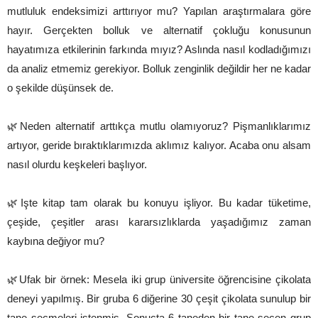
mutluluk endeksimizi arttırıyor mu? Yapılan araştırmalara göre
hayır. Gerçekten bolluk ve alternatif çokluğu konusunun
hayatımıza etkilerinin farkında mıyız? Aslında nasıl kodladığımızı
da analiz etmemiz gerekiyor. Bolluk zenginlik değildir her ne kadar
o şekilde düşünsek de.
🌿Neden alternatif arttıkça mutlu olamıyoruz? Pişmanlıklarımız
artıyor, geride bıraktıklarımızda aklımız kalıyor. Acaba onu alsam
nasıl olurdu keşkeleri başlıyor.
🌿Işte kitap tam olarak bu konuyu işliyor. Bu kadar tüketime,
çeşide, çeşitler arası kararsızlıklarda yaşadığımız zaman
kaybına değiyor mu?
🌿Ufak bir örnek: Mesela iki grup üniversite öğrencisine çikolata
deneyi yapılmış. Bir gruba 6 diğerine 30 çeşit çikolata sunulup bir
tane seçmeleri istenmiş. Sonuçta 6 taneden bir tane seçen grup