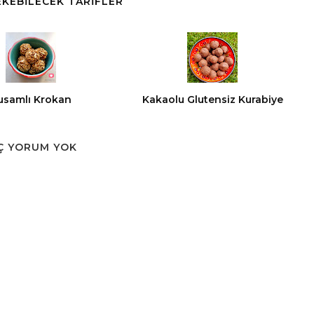
ÇEKEBİLECEK TARİFLER
usamlı Krokan
Kakaolu Glutensiz Kurabiye
Ç YORUM YOK