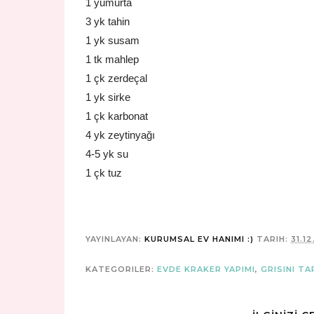
1 yumurta
3 yk tahin
1 yk susam
1 tk mahlep
1 çk zerdeçal
1 yk sirke
1 çk karbonat
4 yk zeytinyağı
4-5 yk su
1 çk tuz
YAYINLAYAN:
KURUMSAL EV HANIMI :)
TARIH:
31.1
KATEGORILER:
EVDE KRAKER YAPIMI
,
GRISINI TA