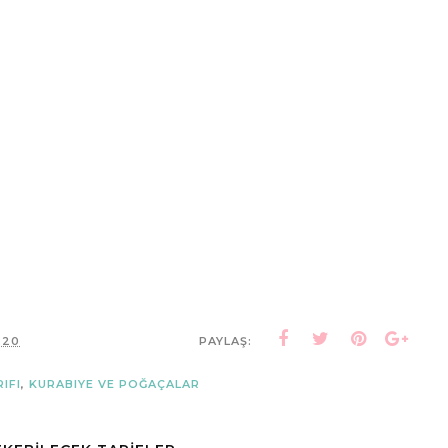
2.20
PAYLAŞ:
RIFI
,
KURABIYE VE POĞAÇALAR