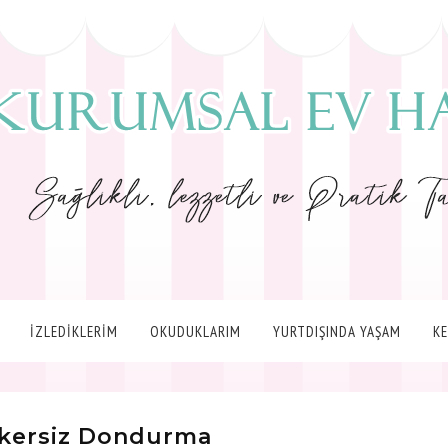
İZLEDİKLERİM
OKUDUKLARIM
YURTDIŞINDA YAŞAM
K
ekersiz Dondurma