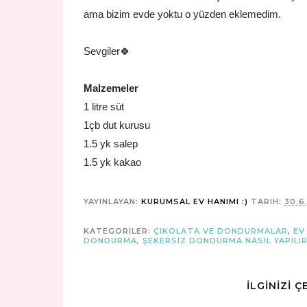
ama bizim evde yoktu o yüzden eklemedim.
Sevgiler🍀
Malzemeler
1 litre süt
1çb dut kurusu
1.5 yk salep
1.5 yk kakao
YAYINLAYAN:
KURUMSAL EV HANIMI :)
TARIH:
30.6
KATEGORILER:
ÇIKOLATA VE DONDURMALAR
,
EV
DONDURMA
,
ŞEKERSIZ DONDURMA NASIL YAPILI
İLGİNİZİ 