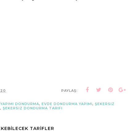
.20
PAYLAŞ:
 YAPIMI DONDURMA
,
EVDE DONDURMA YAPIMI
,
ŞEKERSIZ
R
,
ŞEKERSIZ DONDURMA TARIFI
ÇEKEBİLECEK TARİFLER