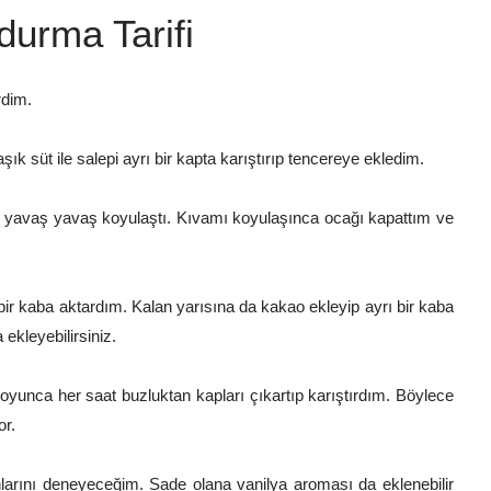
durma Tarifi
rdim.
k süt ile salepi ayrı bir kapta karıştırıp tencereye ekledim.
mı yavaş yavaş koyulaştı. Kıvamı koyulaşınca ocağı kapattım ve
bir kaba aktardım. Kalan yarısına da kakao ekleyip ayrı bir kaba
ekleyebilirsiniz.
boyunca her saat buzluktan kapları çıkartıp karıştırdım. Böylece
or.
onlarını deneyeceğim. Sade olana vanilya aroması da eklenebilir