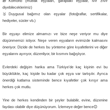
🎁Komono (mutfak eşyaları, garajdaki eşyalar, ıvır zıvır
diyebileceklerimiz)
🥉Duygusal bağımız olan eşyalar (fotoğraflar, sertifikalar,
hediyeler, süsler vb.)
Bir eşyayı elimize almamızı ve bize neşe veriyor mu diye
düşünmemizi istiyor. Neşe veren eşyaların evimizde kalmasını
öneriyor. Dizide de herkes bu yönteme göre kıyafetlerini ve diğer
eşyalarını ayırıyor, düzenliyor, bir kısmını bağışlıyor.
Evlerdeki değişim harika ama Türkiye'de kaç kişinin evi bu
büyüklükte, kaç kişide bu kadar çok eşya var tartışılır.
Ayrıca
önerdiği katlama sisteminde bence kıyafetler çok kırışır ama
herkes çok mutlu.
Yine de herkes kendinden bir şeyler bulabilir, evine, düzenine
faydası olabilir diye düşünüyorum. İzlemeye değer bence😊