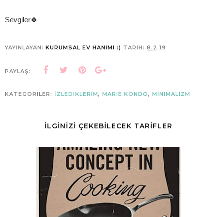
Sevgiler🍀
YAYINLAYAN:
KURUMSAL EV HANIMI :)
TARIH:
8.2.19
PAYLAŞ:
KATEGORILER:
İZLEDIKLERIM
,
MARIE KONDO
,
MINIMALIZM
İLGİNİZİ ÇEKEBİLECEK TARİFLER