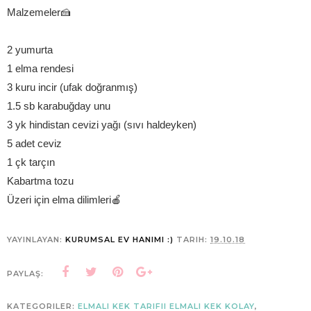
Malzemeler🍰
2 yumurta
1 elma rendesi
3 kuru incir (ufak doğranmış)
1.5 sb karabuğday unu
3 yk hindistan cevizi yağı (sıvı haldeyken)
5 adet ceviz
1 çk tarçın
Kabartma tozu
Üzeri için elma dilimleri🍎
YAYINLAYAN:
KURUMSAL EV HANIMI :)
TARIH:
19.10.18
PAYLAŞ:
KATEGORILER:
ELMALI KEK TARIFII ELMALI KEK KOLAY
,