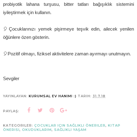
probiyotik lahana turşusu, bitter tatları bağışıklık sistemini
iyileştirmek için kullanın.
🎈Çocuklarınızı yemek pişirmeye teşvik edin, ailecek yenilen
öğünlere özen gösterin.
🎈
Pozitif olmayı, fiziksel aktivitelere zaman ayırmayı unutmayın.
Sevgiler
YAYINLAYAN:
KURUMSAL EV HANIMI :)
TARIH:
31.7.18
PAYLAŞ:
KATEGORILER:
ÇOCUKLAR IÇIN SAĞLIKLI ÖNERILER
,
KITAP
ÖNERISI
,
OKUDUKLARIM
,
SAĞLIKLI YAŞAM