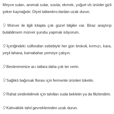
Meyve suları, aromalı sular, soslar, ekmek, yoğurt vb ürünler gizli
şeker kaynağıdır. Diyet tatlandırıcılardan uzak durun.
🎈Mürver ile ilgili kitapta çok güzel bilgiler var. Biraz araştırıp
bulabilirsem mürver şurubu yapmak istiyorum.
🎈İçeriğindeki sülforafan sebebiyle her gün brokoli, kırmızı, kara,
yeşil lahana, karnabahar yemeye çalışın.
🎈Beslenmenize acı tatlara daha çok ter verin.
🎈Sağlıklı bağırsak florası için fermente ürünleri tüketin.
🎈Rahat sindirebilmek için tahılları suda bekletin ya da filizlendirin.
🎈Kahvaltılık tahıl gevreklerinden uzak durun.