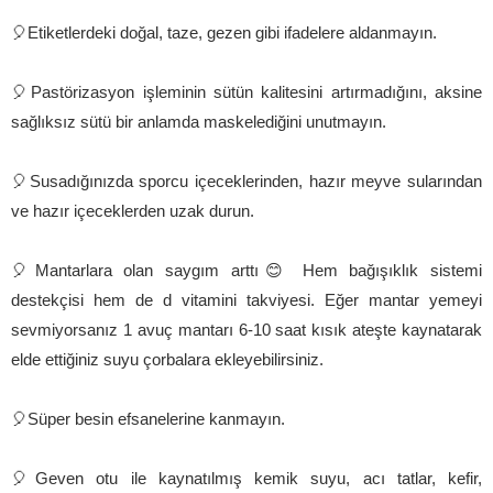
🎈Etiketlerdeki doğal, taze, gezen gibi ifadelere aldanmayın.
🎈Pastörizasyon işleminin sütün kalitesini artırmadığını, aksine
sağlıksız sütü bir anlamda maskelediğini unutmayın.
🎈Susadığınızda sporcu içeceklerinden, hazır meyve sularından
ve hazır içeceklerden uzak durun.
🎈Mantarlara olan saygım arttı😊 Hem bağışıklık sistemi
destekçisi hem de d vitamini takviyesi. Eğer mantar yemeyi
sevmiyorsanız 1 avuç mantarı 6-10 saat kısık ateşte kaynatarak
elde ettiğiniz suyu çorbalara ekleyebilirsiniz.
🎈Süper besin efsanelerine kanmayın.
🎈Geven otu ile kaynatılmış kemik suyu, acı tatlar, kefir,