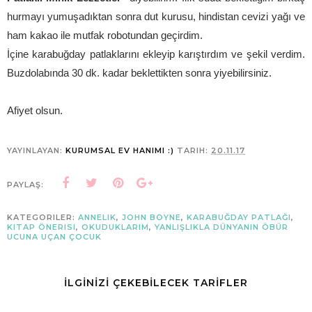
hurmayı yumuşadıktan sonra dut kurusu, hindistan cevizi yağı ve
ham kakao ile mutfak robotundan geçirdim.
İçine karabuğday patlaklarını ekleyip karıştırdım ve şekil verdim.
Buzdolabında 30 dk. kadar beklettikten sonra yiyebilirsiniz.
Afiyet olsun.
YAYINLAYAN:
KURUMSAL EV HANIMI :)
TARIH:
20.11.17
PAYLAŞ:
KATEGORILER:
ANNELIK
,
JOHN BOYNE
,
KARABUĞDAY PATLAĞI
,
KITAP ÖNERISI
,
OKUDUKLARIM
,
YANLIŞLIKLA DÜNYANIN ÖBÜR
UCUNA UÇAN ÇOCUK
İLGİNİZİ ÇEKEBİLECEK TARİFLER