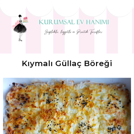
Kıymalı Güllaç Böreği