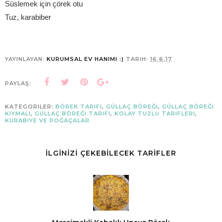
Süslemek için çörek otu
Tuz, karabiber
YAYINLAYAN:
KURUMSAL EV HANIMI :)
TARIH:
16.6.17
PAYLAŞ:
KATEGORILER:
BÖREK TARIFI
,
GÜLLAÇ BÖREĞI
,
GÜLLAÇ BÖREĞI
KIYMALI
,
GÜLLAÇ BÖREĞI TARIFI
,
KOLAY TUZLU TARIFLERI
,
KURABIYE VE POĞAÇALAR
İLGİNİZİ ÇEKEBİLECEK TARİFLER