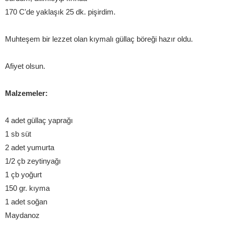
170 C'de yaklaşık 25 dk. pişirdim.
Muhteşem bir lezzet olan kıymalı güllaç böreği hazır oldu.
Afiyet olsun.
Malzemeler:
4 adet güllaç yaprağı
1 sb süt
2 adet yumurta
1/2 çb zeytinyağı
1 çb yoğurt
150 gr. kıyma
1 adet soğan
Maydanoz