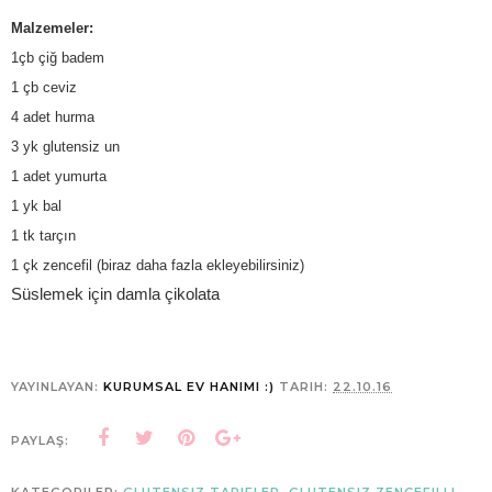
Malzemeler:
1çb çiğ badem
1 çb ceviz
4 adet hurma
3 yk glutensiz un
1 adet yumurta
1 yk bal
1 tk tarçın
1 çk zencefil (biraz daha fazla ekleyebilirsiniz)
Süslemek için damla çikolata
YAYINLAYAN:
KURUMSAL EV HANIMI :)
TARIH:
22.10.16
PAYLAŞ:
KATEGORILER:
GLUTENSIZ TARIFLER
,
GLUTENSIZ ZENCEFILLI