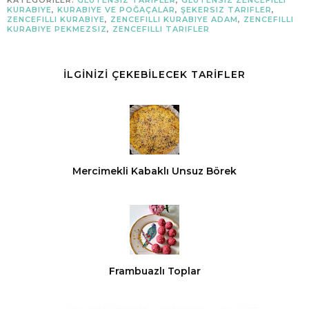
KURABIYE
,
KURABIYE VE POĞAÇALAR
,
ŞEKERSIZ TARIFLER
,
ZENCEFILLI KURABIYE
,
ZENCEFILLI KURABIYE ADAM
,
ZENCEFILLI
KURABIYE PEKMEZSIZ
,
ZENCEFILLI TARIFLER
İLGİNİZİ ÇEKEBİLECEK TARİFLER
Mercimekli Kabaklı Unsuz Börek
Frambuazlı Toplar