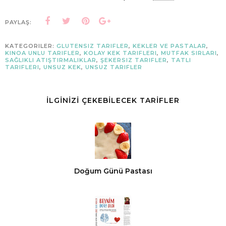
PAYLAŞ:
KATEGORILER:
GLUTENSIZ TARIFLER
,
KEKLER VE PASTALAR
,
KINOA UNLU TARIFLER
,
KOLAY KEK TARIFLERI
,
MUTFAK SIRLARI
,
SAĞLIKLI ATIŞTIRMALIKLAR
,
ŞEKERSIZ TARIFLER
,
TATLI
TARIFLERI
,
UNSUZ KEK
,
UNSUZ TARIFLER
İLGİNİZİ ÇEKEBİLECEK TARİFLER
Doğum Günü Pastası