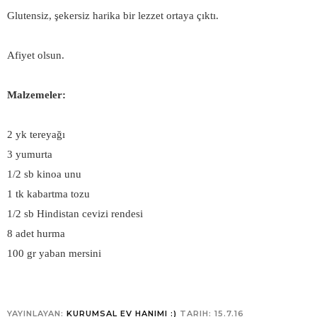
Glutensiz, şekersiz harika bir lezzet ortaya çıktı.
Afiyet olsun.
Malzemeler:
2 yk tereyağı
3 yumurta
1/2 sb kinoa unu
1 tk kabartma tozu
1/2 sb Hindistan cevizi rendesi
8 adet hurma
100 gr yaban mersini
YAYINLAYAN:
KURUMSAL EV HANIMI :)
TARIH:
15.7.16