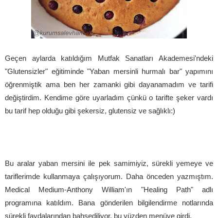
Geçen aylarda katıldığım Mutfak Sanatları Akademesi'ndeki
"Glutensizler" eğitiminde "Yaban mersinli hurmalı bar" yapımını
öğrenmiştik ama ben her zamanki gibi dayanamadım ve tarifi
değiştirdim. Kendime göre uyarladım çünkü o tarifte şeker vardı
bu tarif hep olduğu gibi şekersiz, glutensiz ve sağlıklı:)
Bu aralar yaban mersini ile pek samimiyiz, sürekli yemeye ve
tariflerimde kullanmaya çalışıyorum. Daha önceden yazmıştım.
Medical Medium-Anthony William'ın "Healing Path" adlı
programına katıldım. Bana gönderilen bilgilendirme notlarında
sürekli faydalarından bahsediliyor, bu yüzden menüye girdi.