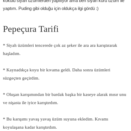
kokulu siyah üzümlerden yapılıyor ama ben siyah kuru üzüm ile
yaptım. Puding gibi olduğu için oldukça ilgi gördü :)
Pepeçura Tarifi
* Siyah üzümleri tencerede çok az şeker ile ara ara karıştırarak
haşladım.
* Kaynadıkça koyu bir kıvama geldi. Daha sonra üzümleri
süzgeçten geçirdim.
* Oluşan karışımından bir bardak başka bir kaseye alarak mısır unu
ve nişasta ile iyice karıştırdım.
* Bu karışımı yavaş yavaş üzüm suyuna ekledim. Kıvamı
koyulaşana kadar karıştırdım.