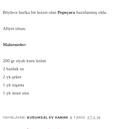
Böylece harika bir lezzet olan
Pepeçura
hazırlanmış oldu.
Afiyet olsun.
Malzemeler:
200 gr siyah kuru üzüm
2 bardak su
2 yk şeker
1 yk nişasta
1 yk mısır unu
YAYINLAYAN:
KURUMSAL EV HANIMI :)
TARIH:
27.2.16