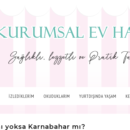
İZLEDİKLERİM
OKUDUKLARIM
YURTDIŞINDA YAŞAM
K
mı yoksa Karnabahar mı?