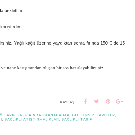
da beklettim.
 karıştırdım.
lirsiniz. Yağlı kağıt üzerine yaydıktan sonra fırında 150 C'de 15
a ve nane karışımından oluşan bir sos hazırlayabilirsiniz.
6
PAYLAŞ:
IĞ TARIFLER
,
FIRINDA KARNABAHAR
,
GLUTENSIZ TARIFLER
,
I
,
SAĞLIKLI ATIŞTIRMALIKLAR
,
SAĞLIKLI TARIF