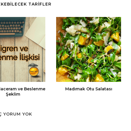
ÇEKEBİLECEK TARİFLER
Maceram ve Beslenme
Madımak Otu Salatası
Şeklim
Ç YORUM YOK