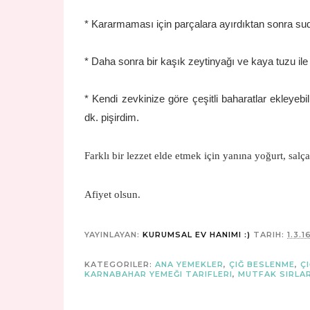
* Kararmaması için parçalara ayırdıktan sonra su
* Daha sonra bir kaşık zeytinyağı ve kaya tuzu ile
* Kendi zevkinize göre çeşitli baharatlar ekleyebi
dk. pişirdim.
Farklı bir lezzet elde etmek için yanına yoğurt, salç
Afiyet olsun.
YAYINLAYAN:
KURUMSAL EV HANIMI :)
TARIH:
1.3.1
KATEGORILER:
ANA YEMEKLER
,
ÇIĞ BESLENME
,
Ç
KARNABAHAR YEMEĞI TARIFLERI
,
MUTFAK SIRLAR