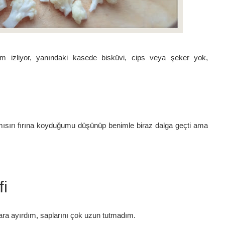
m izliyor, yanındaki kasede bisküvi, cips veya şeker yok,
ş mısırı fırına koyduğumu düşünüp benimle biraz dalga geçti ama
fi
alara ayırdım, saplarını çok uzun tutmadım.